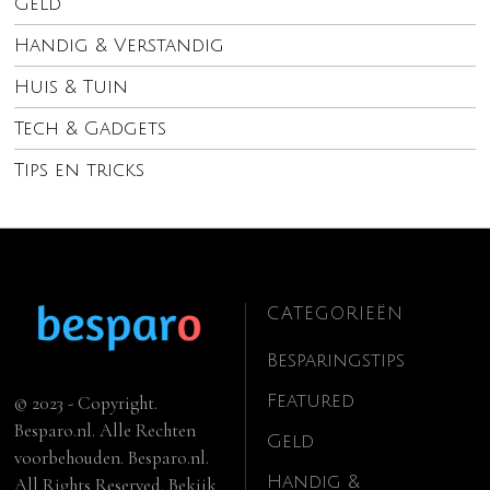
Geld
Handig & Verstandig
Huis & Tuin
Tech & Gadgets
Tips en tricks
CATEGORIEËN
Besparingstips
Featured
© 2023 - Copyright.
Besparo.nl. Alle Rechten
Geld
voorbehouden. Besparo.nl.
Handig &
All Rights Reserved. Bekijk