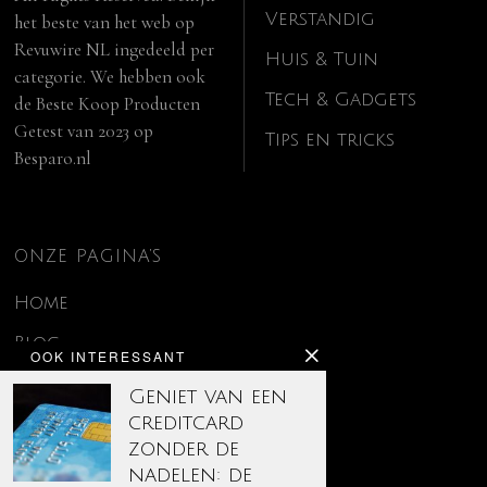
Verstandig
het beste van het web op
Revuwire NL
ingedeeld per
Huis & Tuin
categorie. We hebben ook
Tech & Gadgets
de
Beste Koop Producten
Getest van 2023
op
Tips en tricks
Besparo.nl
ONZE PAGINA’S
Home
Blog
OOK INTERESSANT
Contact
Geniet van een
creditcard
Disclaimer
zonder de
Over ons
nadelen: de