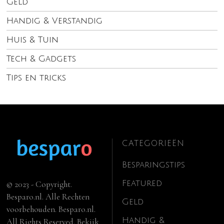
Geld
Handig & Verstandig
Huis & Tuin
Tech & Gadgets
Tips en tricks
CATEGORIEËN
Besparingstips
Featured
© 2023 - Copyright.
Besparo.nl. Alle Rechten
Geld
voorbehouden. Besparo.nl.
Handig &
All Rights Reserved. Bekijk