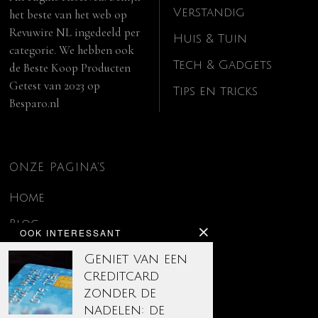
Verstandig
het beste van het web op
Revuwire NL
ingedeeld per
Huis & Tuin
categorie. We hebben ook
Tech & Gadgets
de
Beste Koop Producten
Getest van 2023
op
Tips en tricks
Besparo.nl
ONZE PAGINA’S
Home
Blog
OOK INTERESSANT
Contact
Geniet van een
creditcard
Disclaimer
zonder de
Over ons
nadelen: de