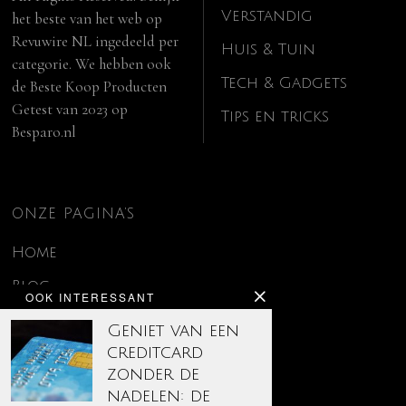
Verstandig
het beste van het web op
Revuwire NL
ingedeeld per
Huis & Tuin
categorie. We hebben ook
Tech & Gadgets
de
Beste Koop Producten
Getest van 2023
op
Tips en tricks
Besparo.nl
ONZE PAGINA’S
Home
Blog
OOK INTERESSANT
Contact
Geniet van een
creditcard
Disclaimer
zonder de
Over ons
nadelen: de