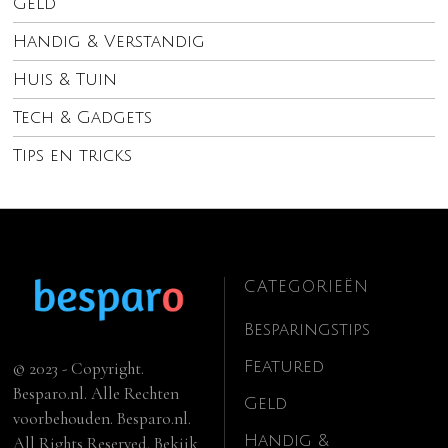
Geld
Handig & Verstandig
Huis & Tuin
Tech & Gadgets
Tips en tricks
CATEGORIEËN
Besparingstips
Featured
© 2023 - Copyright.
Besparo.nl. Alle Rechten
Geld
voorbehouden. Besparo.nl.
Handig &
All Rights Reserved. Bekijk