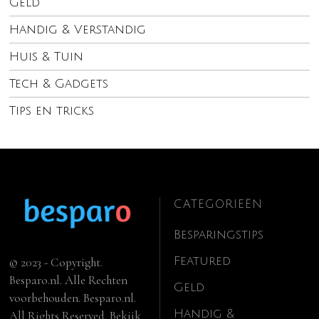
Geld
Handig & Verstandig
Huis & Tuin
Tech & Gadgets
Tips en tricks
CATEGORIEËN
Besparingstips
Featured
© 2023 - Copyright.
Besparo.nl. Alle Rechten
Geld
voorbehouden. Besparo.nl.
Handig &
All Rights Reserved. Bekijk