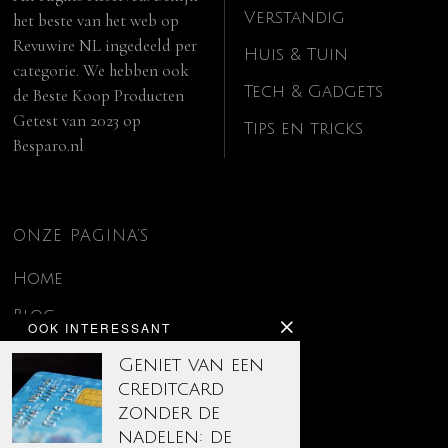
Verstandig
het beste van het web op
Revuwire NL
ingedeeld per
Huis & Tuin
categorie. We hebben ook
Tech & Gadgets
de
Beste Koop Producten
Getest van 2023
op
Tips en tricks
Besparo.nl
ONZE PAGINA’S
Home
Blog
OOK INTERESSANT
Contact
Geniet van een
creditcard
Disclaimer
zonder de
Over ons
nadelen: de