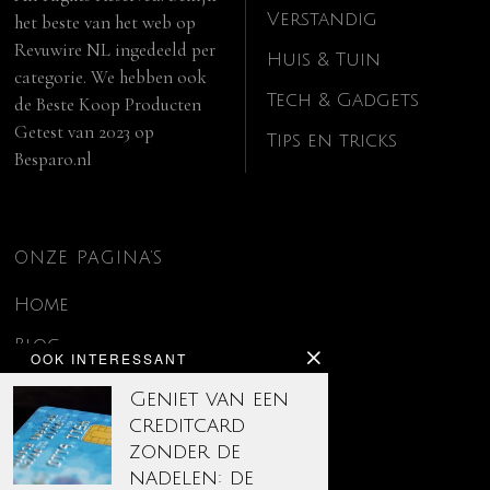
Verstandig
het beste van het web op
Revuwire NL
ingedeeld per
Huis & Tuin
categorie. We hebben ook
Tech & Gadgets
de
Beste Koop Producten
Getest van 2023
op
Tips en tricks
Besparo.nl
ONZE PAGINA’S
Home
Blog
OOK INTERESSANT
Contact
Geniet van een
creditcard
Disclaimer
zonder de
Over ons
nadelen: de