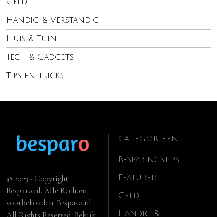
Geld
Handig & Verstandig
Huis & Tuin
Tech & Gadgets
Tips en tricks
CATEGORIEËN
Besparingstips
Featured
© 2023 - Copyright.
Besparo.nl. Alle Rechten
Geld
voorbehouden. Besparo.nl.
Handig &
All Rights Reserved. Bekijk