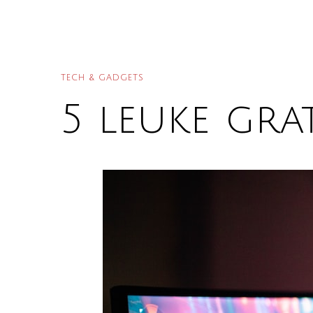
TECH & GADGETS
5 leuke gra