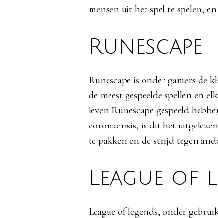
mensen uit het spel te spelen, en
Runescape
Runescape is onder gamers de klas
de meest gespeelde spellen en el
leven Runescape gespeeld hebben.
coronacrisis, is dit het uitgele
te pakken en de strijd tegen an
League of 
League of legends, onder gebru