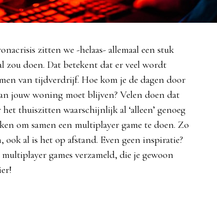
l zou doen. Dat betekent dat er veel wordt
men van tijdverdrijf. Hoe kom je de dagen door
van jouw woning moet blijven? Velen doen dat
et thuiszitten waarschijnlijk al ‘alleen’ genoeg
eken om samen een multiplayer game te doen. Zo
 ook al is het op afstand. Even geen inspiratie?
e multiplayer games verzameld, die je gewoon
ier!