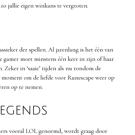
 zo jullie eigen winkans te vergroten.
sieker der spellen. Al jarenlang is het één van
ke gamer moet minstens één keer in zijn of haar
 Zeker in ‘saaie’ tijden als nu rondom de
zen moment om de liefde voor Runescape weer op
deren op te nemen.
legends
ikers vooral LOL genoemd, wordt graag door