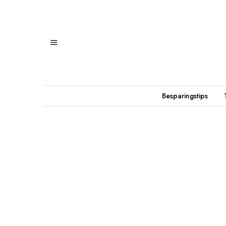
Besparingstips