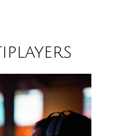
iplayers