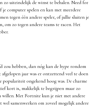
zo uiteindelijk de winst te behalen. Need for
f je computer spelen en kan met meerdere
men tegen één andere speler, of jullie sluiten je
m, om zo tegen andere teams te racen. Het
bber.
leefd zou hebben, dan nóg kan de hype rondom
t afgelopen jaar was er ontzettend veel te doen
e populariteit ongekend hoog was. De charme
atief kort is, makkelijk te begrijpen maar zo
zou willen. Met Fortnite kun je niet met andere
nt wel samenwerken om zoveel mogelijk andere