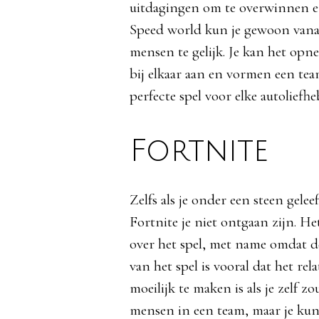
uitdagingen om te overwinnen en 
Speed world kun je gewoon vana
mensen te gelijk. Je kan het opne
bij elkaar aan en vormen een tea
perfecte spel voor elke autoliefhe
Fortnite
Zelfs als je onder een steen ge
Fortnite je niet ontgaan zijn. He
over het spel, met name omdat d
van het spel is vooral dat het rel
moeilijk te maken is als je zelf 
mensen in een team, maar je ku