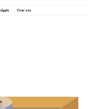
dgets
Over ons