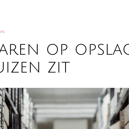
UIN
paren op opsl
uizen zit