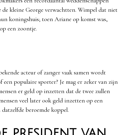
okmakers
een
recordaantal
weddenschappen
e de
kleine
George
verwachtten
.
Wimpel
dat
niet
hun
koningshuis
;
toen
Ariane op
komst
was,
op
een
zoontje
.
en bekende acteur of zanger vaak samen wordt
 een populaire sporter? Je mag er zeker van zijn
mensen er geld op inzetten dat de twee zullen
ensen veel later ook geld inzetten op een
 datzelfde beroemde koppel.
e president van