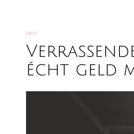
GELD
Verrassend
écht geld 