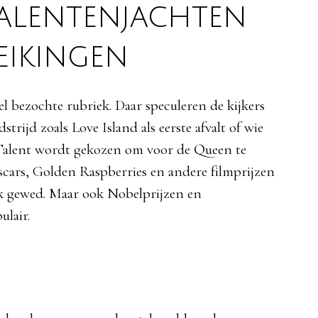
 talentenjachten
reikingen
el
bezochte
rubriek
. Daar
speculeren
de
kijkers
dstrijd
zoals
Love Island
als
eerste
afvalt
of
wie
alent
wordt
gekozen
om
voor
de Queen
te
cars, Golden Raspberries en
andere
filmprijzen
k
gewed
. Maar
ook
Nobelprijzen en
ulair
.