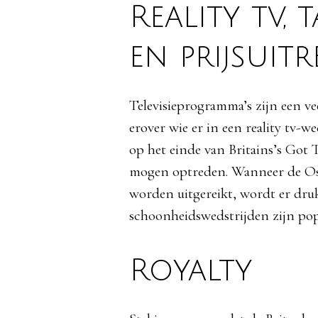
Reality tv,
en prijsuit
Televisieprogramma’s
zijn
een
ve
erover
wie
er in
een
reality tv-
we
op het
einde
van
Britains’s
Got T
mogen
optreden
.
Wanneer
de Os
worden
uitgereikt
,
wordt
er
dru
schoonheidswedstrijden
zijn
pop
Royalty