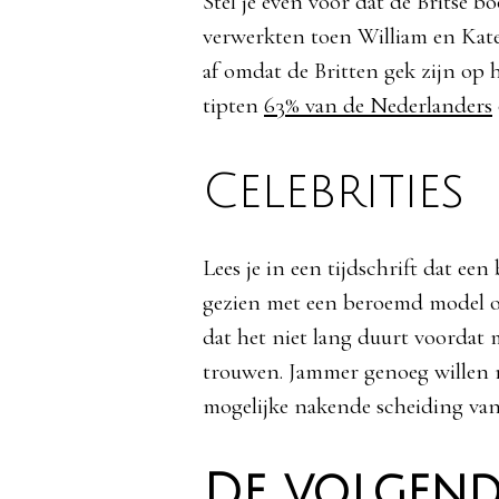
Stel je even
voor
dat
de
Britse
bo
verwerkten
toen
William en Kat
af
omdat
de Britten
gek
zijn
op
tipten
63% van de Nederlanders
Celebrities
Lees je in een tijdschrift dat e
gezien met een beroemd model of
dat het niet lang duurt voordat 
trouwen. Jammer genoeg willen m
mogelijke nakende scheiding van
De volgend