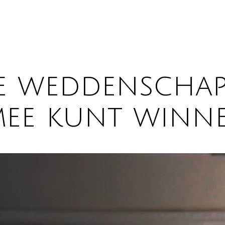
e weddenschap
mee kunt winn