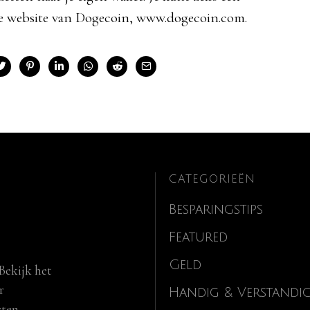
de website van Dogecoin, www.dogecoin.com.
CATEGORIEËN
Besparingstips
Featured
Geld
Bekijk het
r
Handig & Verstandi
cten