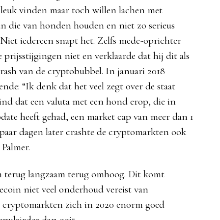
 leuk vinden maar toch willen lachen met
an die van honden houden en niet zo serieus
 Niet iedereen snapt het. Zelfs mede-oprichter
prijsstijgingen niet en verklaarde dat hij dit als
rash van de cryptobubbel. In januari 2018
ende: “Ik denk dat het veel zegt over de staat
ind dat een valuta met een hond erop, die in
pdate heeft gehad, een market cap van meer dan 1
 paar dagen later crashte de cryptomarkten ook
 Palmer.
m terug langzaam terug omhoog. Dit komt
ecoin niet veel onderhoud vereist van
e cryptomarkten zich in 2020 enorm goed
pulairder dan ooit.