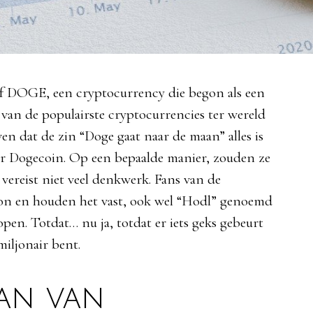
 van de populairste cryptocurrencies ter wereld
oven dat de zin “Doge gaat naar de maan” alles is
er Dogecoin. Op een bepaalde manier, zouden ze
vereist niet veel denkwerk. Fans van de
n en houden het vast, ook wel “Hodl” genoemd
open. Totdat… nu ja, totdat er iets geks gebeurt
miljonair bent.
an van