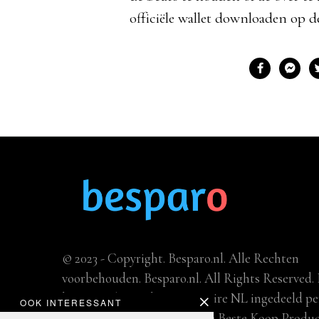
officiële wallet downloaden op 
© 2023 - Copyright. Besparo.nl. Alle Rechten
voorbehouden. Besparo.nl. All Rights Reserved. 
beste van het web op
Revuwire NL
ingedeeld pe
OOK INTERESSANT
categorie. We hebben ook de
Beste Koop Produ