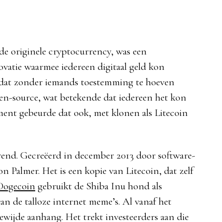
 de originele cryptocurrency, was een
atie waarmee iedereen digitaal geld kon
n dat zonder iemands toestemming te hoeven
en-source, wat betekende dat iedereen het kon
ent gebeurde dat ook, met klonen als Litecoin
end. Gecreëerd in december 2013 door software-
n Palmer. Het is een kopie van Litecoin, dat zelf
Dogecoin
gebruikt de Shiba Inu hond als
an de talloze internet meme’s. Al vanaf het
wijde aanhang. Het trekt investeerders aan die