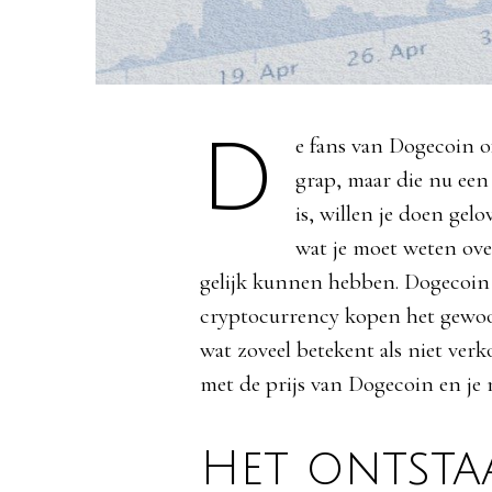
De fans van Dogecoin of DOGE, een cryptocurrency die begon als een
grap, maar die nu een
is, willen je doen gel
wat je moet weten ov
gelijk kunnen hebben. Dogecoin 
cryptocurrency kopen het gewoo
wat zoveel betekent als niet verk
met de prijs van Dogecoin en je 
Het ontsta