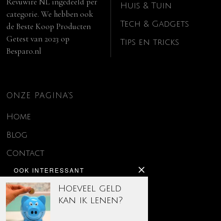
Revuwire NL
ingedeeld per
Huis & Tuin
categorie. We hebben ook
Tech & Gadgets
de
Beste Koop Producten
Getest van 2023
op
Tips en tricks
Besparo.nl
ONZE PAGINA’S
Home
Blog
Contact
OOK INTERESSANT
Disclaimer
Hoeveel geld
Over ons
kan ik lenen?
Privacy