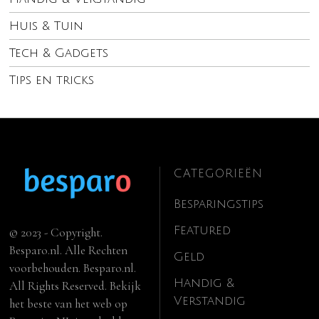
Huis & Tuin
Tech & Gadgets
Tips en tricks
CATEGORIEËN
Besparingstips
Featured
© 2023 - Copyright.
Besparo.nl. Alle Rechten
Geld
voorbehouden. Besparo.nl.
Handig &
All Rights Reserved. Bekijk
Verstandig
het beste van het web op