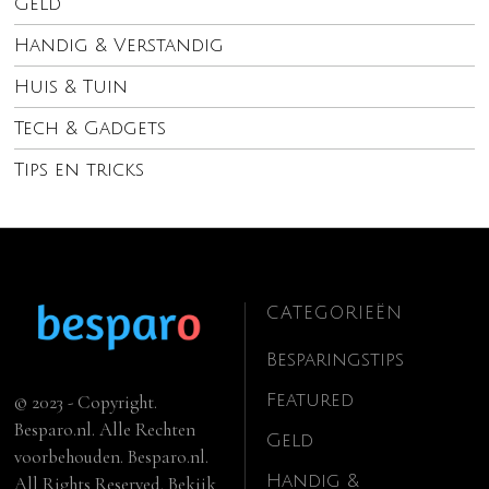
Geld
Handig & Verstandig
Huis & Tuin
Tech & Gadgets
Tips en tricks
CATEGORIEËN
Besparingstips
Featured
© 2023 - Copyright.
Besparo.nl. Alle Rechten
Geld
voorbehouden. Besparo.nl.
Handig &
All Rights Reserved. Bekijk