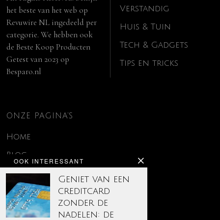
Verstandig
het beste van het web op
Revuwire NL
ingedeeld per
Huis & Tuin
categorie. We hebben ook
Tech & Gadgets
de
Beste Koop Producten
Getest van 2023
op
Tips en tricks
Besparo.nl
ONZE PAGINA’S
Home
Blog
OOK INTERESSANT
Contact
Geniet van een
creditcard
Disclaimer
zonder de
Over ons
nadelen: de