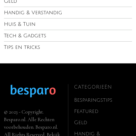
Geld
Handig & Verstandig
Huis & Tuin
Tech & Gadgets
Tips en tricks
CATEGORIEËN
Besparingstips
Featured
© 2023 - Copyright.
Besparo.nl. Alle Rechten
Geld
voorbehouden. Besparo.nl.
Handig &
All Rights Reserved. Bekijk