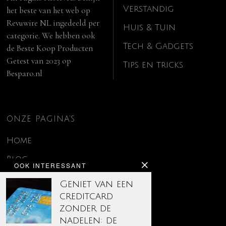
Verstandig
het beste van het web op
Revuwire NL
ingedeeld per
Huis & Tuin
categorie. We hebben ook
Tech & Gadgets
de
Beste Koop Producten
Getest van 2023
op
Tips en tricks
Besparo.nl
ONZE PAGINA’S
Home
Blog
OOK INTERESSANT
Contact
Geniet van een
creditcard
Disclaimer
zonder de
Over ons
nadelen: de