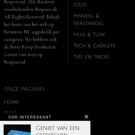
Besparo.nl. Alle Rechten
Geld
voorbehouden. Besparo.nl.
Handig &
All Rights Reserved. Bekijk
Verstandig
het beste van het web op
Revuwire NL
ingedeeld per
Huis & Tuin
categorie. We hebben ook
Tech & Gadgets
de
Beste Koop Producten
Getest van 2023
op
Tips en tricks
Besparo.nl
ONZE PAGINA’S
Home
Blog
OOK INTERESSANT
Contact
Geniet van een