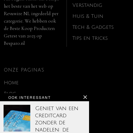
Verstandig
het beste van het web op
Revuwire NL
ingedeeld per
Huis & Tuin
categorie. We hebben ook
Tech & Gadgets
de
Beste Koop Producten
Getest van 2023
op
Tips en tricks
Besparo.nl
ONZE PAGINA’S
Home
Blog
OOK INTERESSANT
Contact
Geniet van een
creditcard
Disclaimer
zonder de
Over ons
nadelen: de