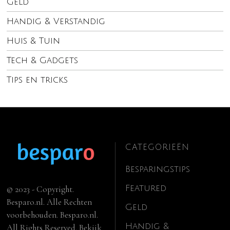
Geld
Handig & Verstandig
Huis & Tuin
Tech & Gadgets
Tips en tricks
CATEGORIEËN
Besparingstips
Featured
© 2023 - Copyright.
Besparo.nl. Alle Rechten
Geld
voorbehouden. Besparo.nl.
Handig &
All Rights Reserved. Bekijk