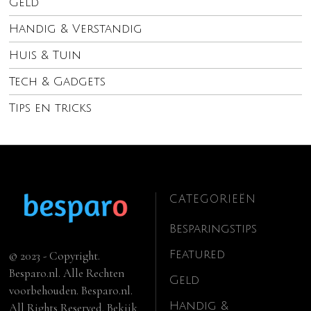
Geld
Handig & Verstandig
Huis & Tuin
Tech & Gadgets
Tips en tricks
CATEGORIEËN
Besparingstips
Featured
© 2023 - Copyright.
Besparo.nl. Alle Rechten
Geld
voorbehouden. Besparo.nl.
Handig &
All Rights Reserved. Bekijk