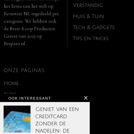
Verstandig
het beste van het web op
Revuwire NL
ingedeeld per
Huis & Tuin
categorie. We hebben ook
Tech & Gadgets
de
Beste Koop Producten
Getest van 2023
op
Tips en tricks
Besparo.nl
ONZE PAGINA’S
Home
Blog
OOK INTERESSANT
Contact
Geniet van een
creditcard
Disclaimer
zonder de
Over ons
nadelen: de