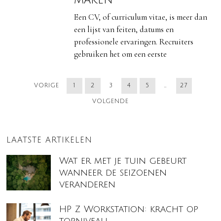
Een CV, of curriculum vitae, is meer dan
een lijst van feiten, datums en
professionele ervaringen. Recruiters
gebruiken het om een eerste
VORIGE
1
2
3
4
5
…
27
VOLGENDE
LAATSTE ARTIKELEN
Wat er met je tuin gebeurt
wanneer de seizoenen
veranderen
HP Z Workstation: kracht op
topniveau