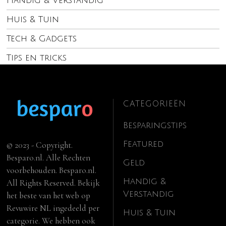
Handig & Verstandig
Huis & Tuin
Tech & Gadgets
Tips en tricks
CATEGORIEËN
Besparingstips
Featured
© 2023 - Copyright.
Besparo.nl. Alle Rechten
Geld
voorbehouden. Besparo.nl.
Handig &
All Rights Reserved. Bekijk
Verstandig
het beste van het web op
Revuwire NL
ingedeeld per
Huis & Tuin
categorie. We hebben ook